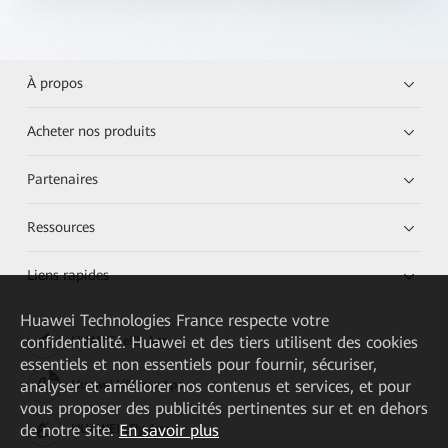
À propos
Acheter nos produits
Partenaires
Ressources
Liens rapides
Huawei Technologies France
respecte votre
confidentialité. Huawei et des tiers utilisent des cookies
HUAWEI eKit App
essentiels et non essentiels pour fournir, sécuriser,
analyser et améliorer nos contenus et services, et pour
Huawei HiKnow App
vous proposer des publicités pertinentes sur et en dehors
de notre site.
En savoir plus
HUAWEI eFly App