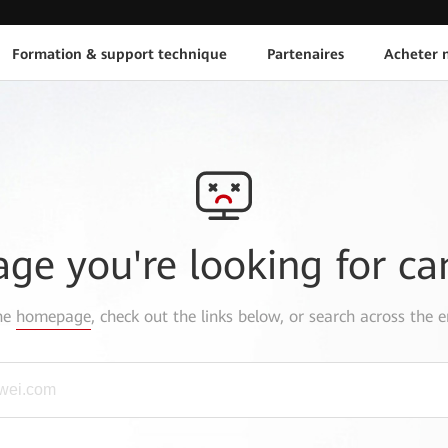
Formation & support technique
Partenaires
Acheter n
age you're looking for ca
the
homepage
, check out the links below, or search across the e