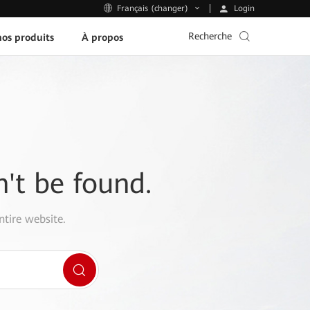
Login
Français (changer)
Recherche
os produits
À propos
n't be found.
ntire website.