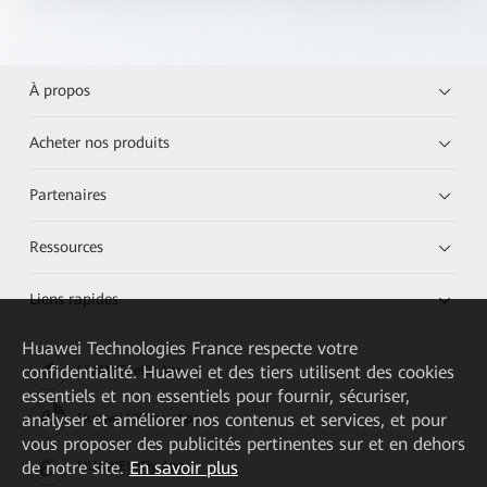
À propos
Acheter nos produits
Partenaires
Ressources
Liens rapides
Huawei Technologies France
respecte votre
confidentialité. Huawei et des tiers utilisent des cookies
HUAWEI eKit App
essentiels et non essentiels pour fournir, sécuriser,
analyser et améliorer nos contenus et services, et pour
Huawei HiKnow App
vous proposer des publicités pertinentes sur et en dehors
de notre site.
En savoir plus
HUAWEI eFly App