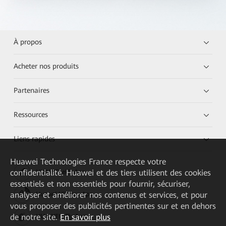
À propos
Acheter nos produits
Partenaires
Ressources
Liens rapides
Huawei Technologies France
respecte votre
confidentialité. Huawei et des tiers utilisent des cookies
HUAWEI eKit App
essentiels et non essentiels pour fournir, sécuriser,
analyser et améliorer nos contenus et services, et pour
Huawei HiKnow App
vous proposer des publicités pertinentes sur et en dehors
de notre site.
En savoir plus
HUAWEI eFly App