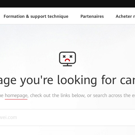
Formation & support technique
Partenaires
Acheter n
age you're looking for ca
the
homepage
, check out the links below, or search across the e