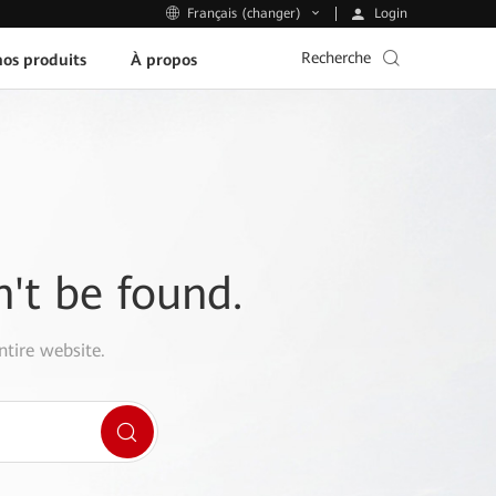
Login
Français (changer)
Recherche
os produits
À propos
n't be found.
ntire website.