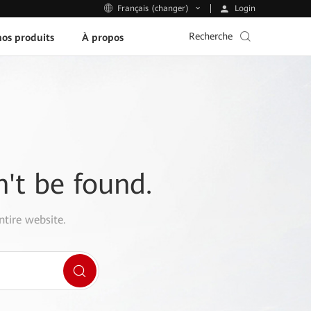
Login
Français (changer)
Recherche
os produits
À propos
n't be found.
ntire website.