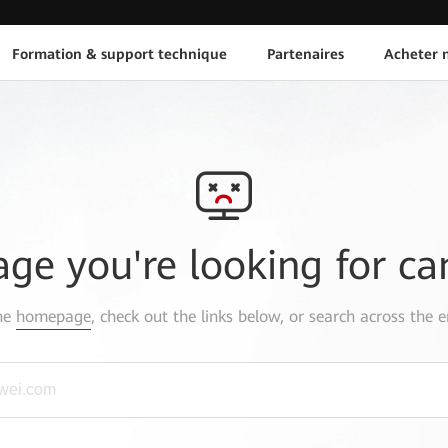
Formation & support technique
Partenaires
Acheter n
age you're looking for ca
the
homepage
, check out the links below, or search across the e