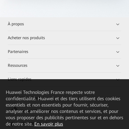
À propos
Acheter nos produits
Partenaires
Ressources
Liens rapides
Huawei Technologies France
respecte votre
confidentialité. Huawei et des tiers utilisent des cookies
HUAWEI eKit App
essentiels et non essentiels pour fournir, sécuriser,
analyser et améliorer nos contenus et services, et pour
Huawei HiKnow App
vous proposer des publicités pertinentes sur et en dehors
de notre site.
En savoir plus
HUAWEI eFly App