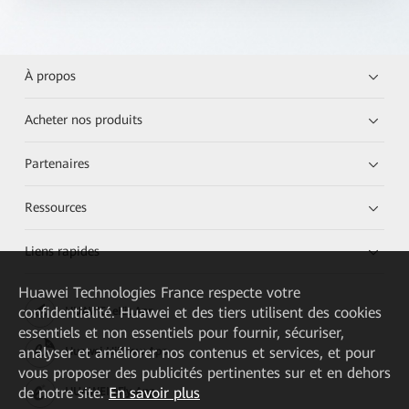
À propos
Acheter nos produits
Partenaires
Ressources
Liens rapides
Huawei Technologies France
respecte votre
confidentialité. Huawei et des tiers utilisent des cookies
HUAWEI eKit App
essentiels et non essentiels pour fournir, sécuriser,
analyser et améliorer nos contenus et services, et pour
Huawei HiKnow App
vous proposer des publicités pertinentes sur et en dehors
de notre site.
En savoir plus
HUAWEI eFly App