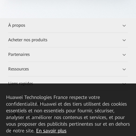
À propos
Acheter nos produits
Partenaires
Ressources
Liens rapides
Huawei Technologies France
respecte votre
confidentialité. Huawei et des tiers utilisent des cookies
HUAWEI eKit App
essentiels et non essentiels pour fournir, sécuriser,
analyser et améliorer nos contenus et services, et pour
Huawei HiKnow App
vous proposer des publicités pertinentes sur et en dehors
de notre site.
En savoir plus
HUAWEI eFly App