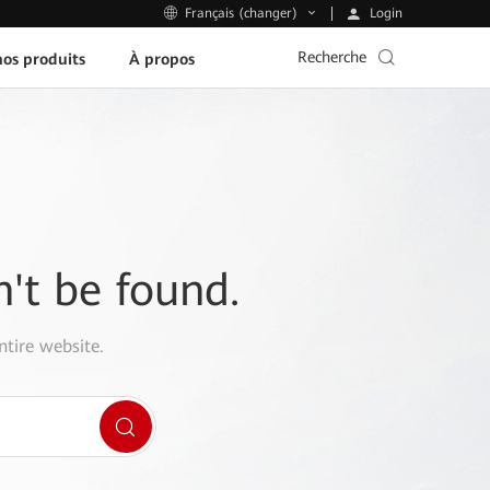
Login
Français (changer)
Recherche
os produits
À propos
n't be found.
ntire website.