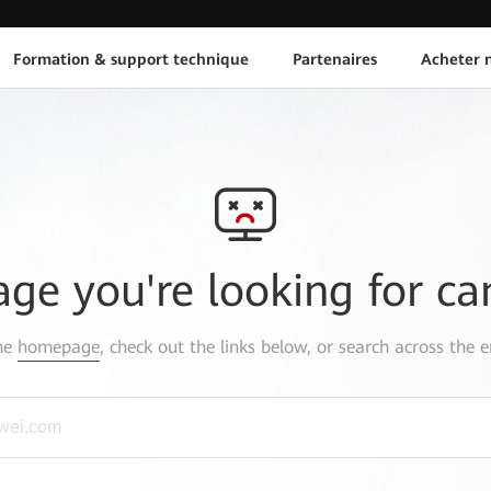
Formation & support technique
Partenaires
Acheter n
age you're looking for ca
the
homepage
, check out the links below, or search across the e