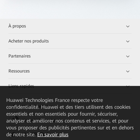
À propos
Acheter nos produits
Partenaires
Ressources
Liens rapides
Huawei Technologies France
respecte votre
confidentialité. Huawei et des tiers utilisent des cookies
HUAWEI eKit App
essentiels et non essentiels pour fournir, sécuriser,
analyser et améliorer nos contenus et services, et pour
Huawei HiKnow App
vous proposer des publicités pertinentes sur et en dehors
de notre site.
En savoir plus
HUAWEI eFly App