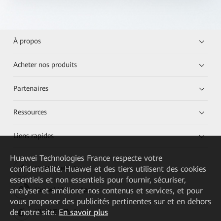
À propos
Acheter nos produits
Partenaires
Ressources
Liens rapides
Huawei Technologies France
respecte votre
confidentialité. Huawei et des tiers utilisent des cookies
HUAWEI eKit App
essentiels et non essentiels pour fournir, sécuriser,
analyser et améliorer nos contenus et services, et pour
Huawei HiKnow App
vous proposer des publicités pertinentes sur et en dehors
de notre site.
En savoir plus
HUAWEI eFly App