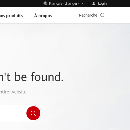
Login
Français (changer)
Recherche
os produits
À propos
n't be found.
ntire website.