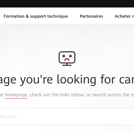
Formation & support technique
Partenaires
Acheter n
age you're looking for ca
the
homepage
, check out the links below, or search across the e