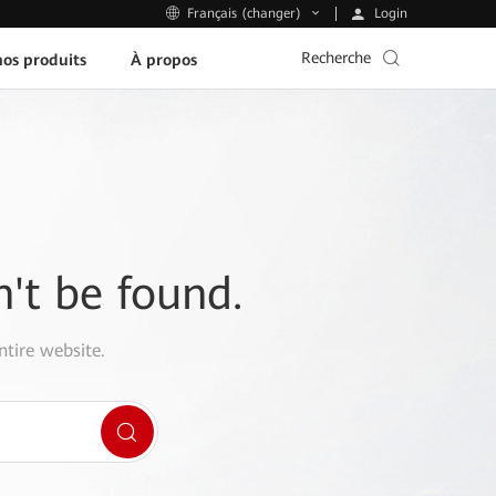
Login
Français (changer)
Recherche
os produits
À propos
n't be found.
ntire website.