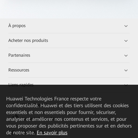
À propos
Acheter nos produits
Partenaires
Ressources
Liens rapides
Huawei Technologies France
respecte votre
confidentialité. Huawei et des tiers utilisent des cookies
HUAWEI eKit App
essentiels et non essentiels pour fournir, sécuriser,
analyser et améliorer nos contenus et services, et pour
Huawei HiKnow App
vous proposer des publicités pertinentes sur et en dehors
de notre site.
En savoir plus
HUAWEI eFly App