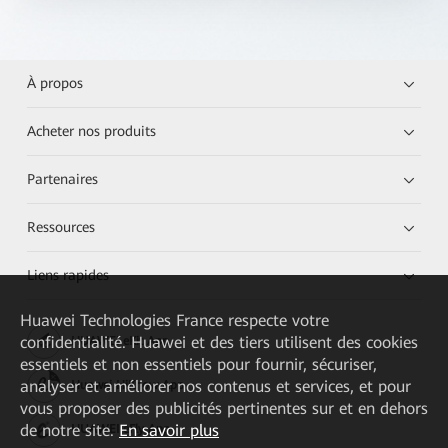
À propos
Acheter nos produits
Partenaires
Ressources
Liens rapides
Huawei Technologies France
respecte votre
confidentialité. Huawei et des tiers utilisent des cookies
HUAWEI eKit App
essentiels et non essentiels pour fournir, sécuriser,
analyser et améliorer nos contenus et services, et pour
Huawei HiKnow App
vous proposer des publicités pertinentes sur et en dehors
de notre site.
En savoir plus
HUAWEI eFly App