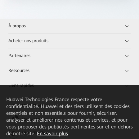
À propos
Acheter nos produits
Partenaires
Ressources
Liens rapides
Huawei Technologies France
respecte votre
confidentialité. Huawei et des tiers utilisent des cookies
HUAWEI eKit App
essentiels et non essentiels pour fournir, sécuriser,
analyser et améliorer nos contenus et services, et pour
Huawei HiKnow App
vous proposer des publicités pertinentes sur et en dehors
de notre site.
En savoir plus
HUAWEI eFly App