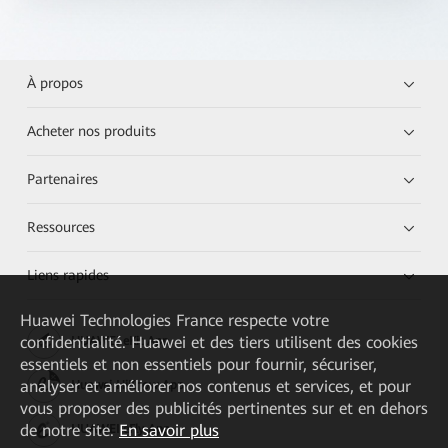
À propos
Acheter nos produits
Partenaires
Ressources
Liens rapides
Huawei Technologies France
respecte votre
confidentialité. Huawei et des tiers utilisent des cookies
HUAWEI eKit App
essentiels et non essentiels pour fournir, sécuriser,
analyser et améliorer nos contenus et services, et pour
Huawei HiKnow App
vous proposer des publicités pertinentes sur et en dehors
de notre site.
En savoir plus
HUAWEI eFly App