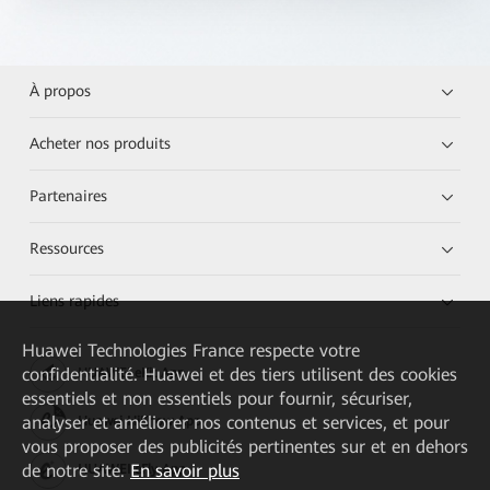
À propos
Acheter nos produits
Partenaires
Ressources
Liens rapides
Huawei Technologies France
respecte votre
confidentialité. Huawei et des tiers utilisent des cookies
HUAWEI eKit App
essentiels et non essentiels pour fournir, sécuriser,
analyser et améliorer nos contenus et services, et pour
Huawei HiKnow App
vous proposer des publicités pertinentes sur et en dehors
de notre site.
En savoir plus
HUAWEI eFly App