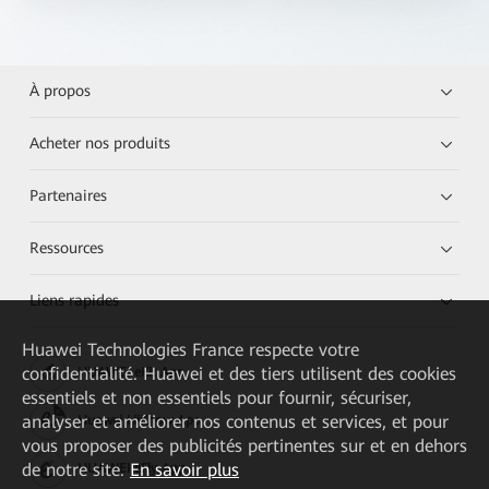
À propos
Acheter nos produits
Partenaires
Ressources
Liens rapides
Huawei Technologies France
respecte votre
confidentialité. Huawei et des tiers utilisent des cookies
HUAWEI eKit App
essentiels et non essentiels pour fournir, sécuriser,
analyser et améliorer nos contenus et services, et pour
Huawei HiKnow App
vous proposer des publicités pertinentes sur et en dehors
de notre site.
En savoir plus
HUAWEI eFly App