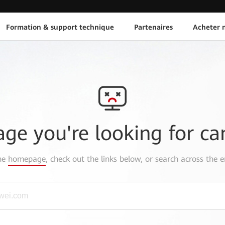
Formation & support technique
Partenaires
Acheter n
age you're looking for ca
the
homepage
, check out the links below, or search across the e