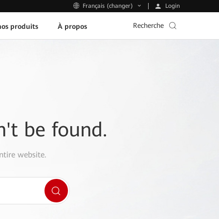
Login
Français (changer)
Recherche
os produits
À propos
n't be found.
ntire website.