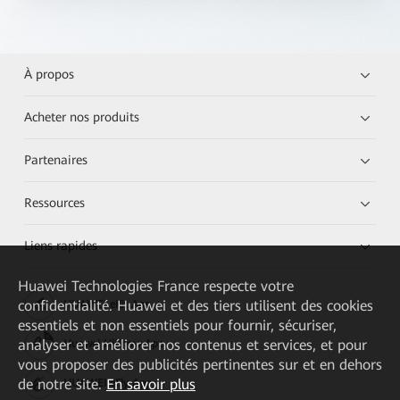
À propos
Acheter nos produits
Partenaires
Ressources
Liens rapides
Huawei Technologies France
respecte votre
confidentialité. Huawei et des tiers utilisent des cookies
HUAWEI eKit App
essentiels et non essentiels pour fournir, sécuriser,
analyser et améliorer nos contenus et services, et pour
Huawei HiKnow App
vous proposer des publicités pertinentes sur et en dehors
de notre site.
En savoir plus
HUAWEI eFly App