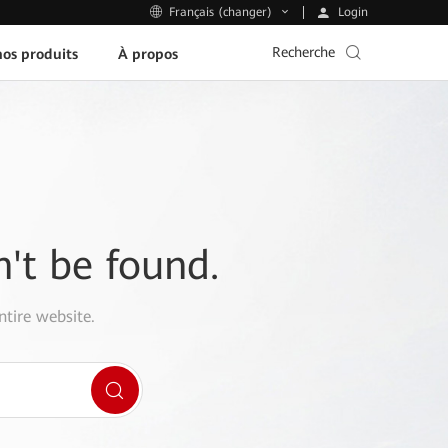
Login
Français (changer)
Recherche
os produits
À propos
n't be found.
ntire website.