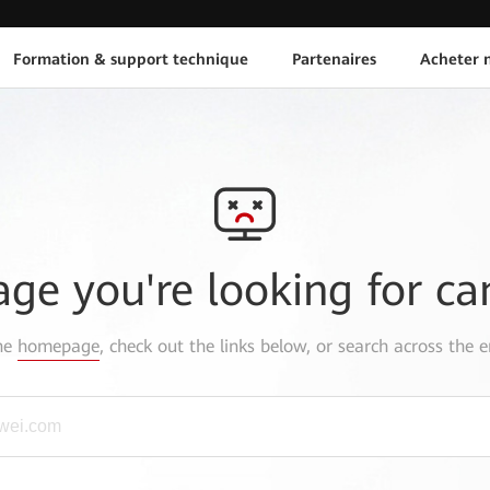
Formation & support technique
Partenaires
Acheter n
age you're looking for ca
the
homepage
, check out the links below, or search across the e