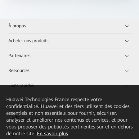
À propos
Acheter nos produits
Partenaires
Ressources
Liens rapides
Huawei Technologies France
respecte votre
confidentialité. Huawei et des tiers utilisent des cookies
HUAWEI eKit App
essentiels et non essentiels pour fournir, sécuriser,
analyser et améliorer nos contenus et services, et pour
Huawei HiKnow App
vous proposer des publicités pertinentes sur et en dehors
de notre site.
En savoir plus
HUAWEI eFly App