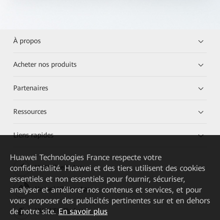
À propos
Acheter nos produits
Partenaires
Ressources
Liens rapides
Huawei Technologies France
respecte votre
confidentialité. Huawei et des tiers utilisent des cookies
HUAWEI eKit App
essentiels et non essentiels pour fournir, sécuriser,
analyser et améliorer nos contenus et services, et pour
Huawei HiKnow App
vous proposer des publicités pertinentes sur et en dehors
de notre site.
En savoir plus
HUAWEI eFly App