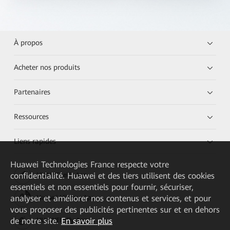
À propos
Acheter nos produits
Partenaires
Ressources
Liens rapides
Huawei Technologies France
respecte votre
confidentialité. Huawei et des tiers utilisent des cookies
HUAWEI eKit App
essentiels et non essentiels pour fournir, sécuriser,
analyser et améliorer nos contenus et services, et pour
Huawei HiKnow App
vous proposer des publicités pertinentes sur et en dehors
de notre site.
En savoir plus
HUAWEI eFly App