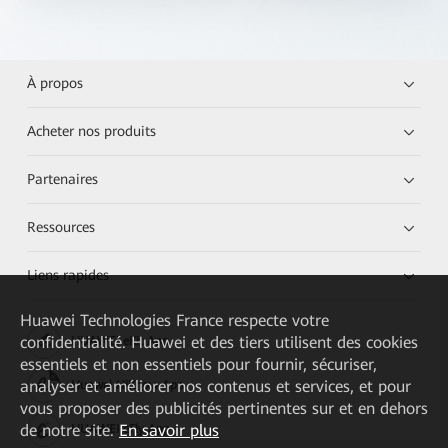
À propos
Acheter nos produits
Partenaires
Ressources
Liens rapides
Huawei Technologies France
respecte votre
confidentialité. Huawei et des tiers utilisent des cookies
HUAWEI eKit App
essentiels et non essentiels pour fournir, sécuriser,
analyser et améliorer nos contenus et services, et pour
Huawei HiKnow App
vous proposer des publicités pertinentes sur et en dehors
de notre site.
En savoir plus
HUAWEI eFly App