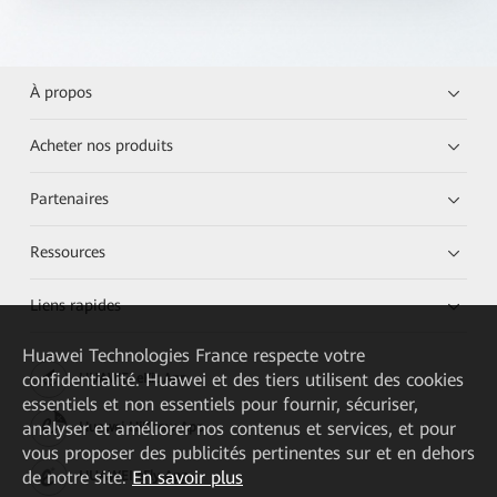
À propos
Acheter nos produits
Partenaires
Ressources
Liens rapides
Huawei Technologies France
respecte votre
confidentialité. Huawei et des tiers utilisent des cookies
HUAWEI eKit App
essentiels et non essentiels pour fournir, sécuriser,
analyser et améliorer nos contenus et services, et pour
Huawei HiKnow App
vous proposer des publicités pertinentes sur et en dehors
de notre site.
En savoir plus
HUAWEI eFly App