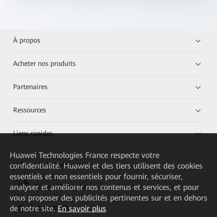
À propos
Acheter nos produits
Partenaires
Ressources
Liens rapides
Huawei Technologies France
respecte votre
confidentialité. Huawei et des tiers utilisent des cookies
HUAWEI eKit App
essentiels et non essentiels pour fournir, sécuriser,
analyser et améliorer nos contenus et services, et pour
Huawei HiKnow App
vous proposer des publicités pertinentes sur et en dehors
de notre site.
En savoir plus
HUAWEI eFly App