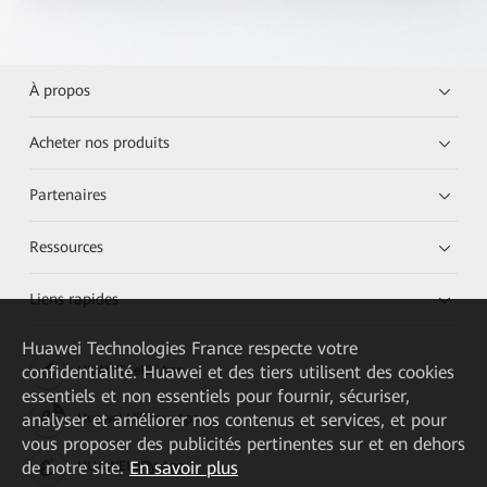
À propos
Acheter nos produits
Partenaires
Ressources
Liens rapides
Huawei Technologies France
respecte votre
confidentialité. Huawei et des tiers utilisent des cookies
HUAWEI eKit App
essentiels et non essentiels pour fournir, sécuriser,
analyser et améliorer nos contenus et services, et pour
Huawei HiKnow App
vous proposer des publicités pertinentes sur et en dehors
de notre site.
En savoir plus
HUAWEI eFly App