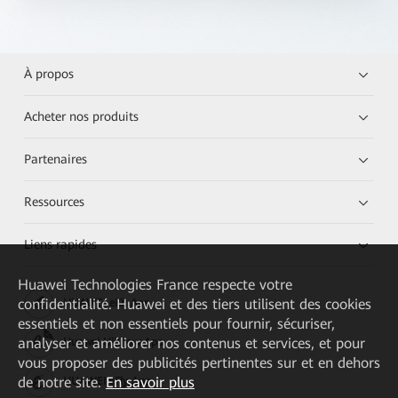
À propos
Acheter nos produits
Partenaires
Ressources
Liens rapides
Huawei Technologies France
respecte votre
confidentialité. Huawei et des tiers utilisent des cookies
HUAWEI eKit App
essentiels et non essentiels pour fournir, sécuriser,
analyser et améliorer nos contenus et services, et pour
Huawei HiKnow App
vous proposer des publicités pertinentes sur et en dehors
de notre site.
En savoir plus
HUAWEI eFly App