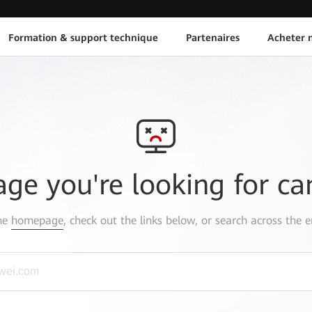
Formation & support technique
Partenaires
Acheter n
age you're looking for ca
the
homepage
, check out the links below, or search across the e