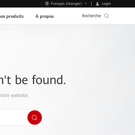
Login
Français (changer)
Recherche
os produits
À propos
n't be found.
ntire website.