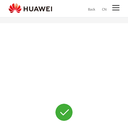
Back
CN