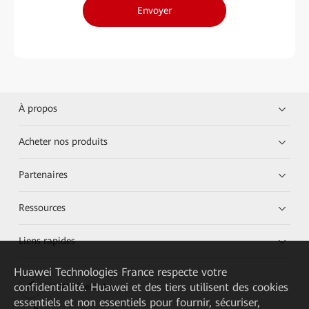
Envoyer
À propos
Acheter nos produits
Partenaires
Ressources
Liens rapides
Huawei Technologies France
respecte votre
confidentialité. Huawei et des tiers utilisent des cookies
HUAWEI eKit App
essentiels et non essentiels pour fournir, sécuriser,