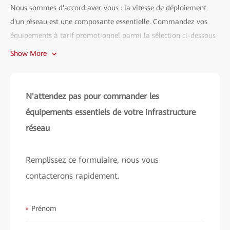
Nous sommes d'accord avec vous : la vitesse de déploiement
d'un réseau est une composante essentielle. Commandez vos
équipements à tarif promotionnel parmi la sélection ci-dessous
avant le 31 Décembre 2022, et vous recevrez votre commande
Show More
sous 4 semaines. N'attendez pas et profitez de notre promotion
dès aujourd'hui.
N'attendez pas pour commander les
Promotion applicable aux modèles suivants :
EG8010Hv6,
EG8145v5, EG8145x6, EG8147x6
équipements essentiels de votre infrastructure
réseau
Disponible pour les pays suivants :
Allemagne, Belgique, France,
Italie, Luxembourg, Pays-Bas, Portugal, République d'Irlande,
Suisse.
Remplissez ce formulaire, nous vous
contacterons rapidement.
Conditions générales :
les délais de livraison sont sujets à
disponibilité des articles dans nos entrepôts européens.
Contactez Huawei ou nos partenaires pour en savoir plus.
Prénom
*