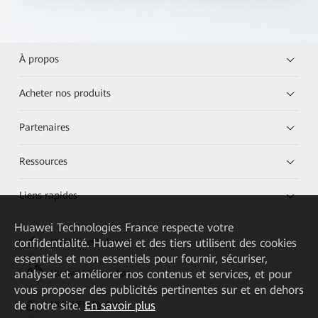
À propos
Acheter nos produits
Partenaires
Ressources
Liens rapides
Huawei Technologies France
respecte votre
confidentialité. Huawei et des tiers utilisent des cookies
HUAWEI eKit App
essentiels et non essentiels pour fournir, sécuriser,
analyser et améliorer nos contenus et services, et pour
Huawei HiKnow App
vous proposer des publicités pertinentes sur et en dehors
de notre site.
En savoir plus
HUAWEI eFly App