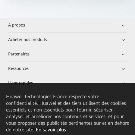
À propos
Acheter nos produits
Partenaires
Ressources
Liens rapides
Huawei Technologies France
respecte votre
confidentialité. Huawei et des tiers utilisent des cookies
HUAWEI eKit App
essentiels et non essentiels pour fournir, sécuriser,
analyser et améliorer nos contenus et services, et pour
Huawei HiKnow App
vous proposer des publicités pertinentes sur et en dehors
de notre site.
En savoir plus
HUAWEI eFly App