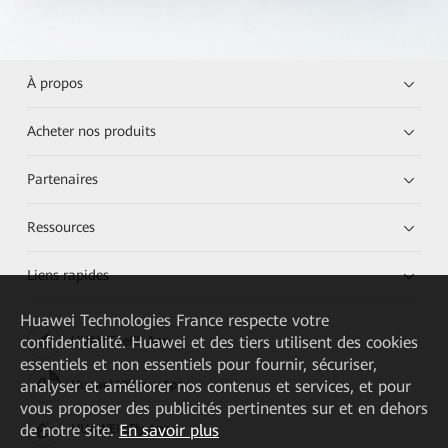
À propos
Acheter nos produits
Partenaires
Ressources
Liens rapides
Huawei Technologies France
respecte votre
confidentialité. Huawei et des tiers utilisent des cookies
HUAWEI eKit App
essentiels et non essentiels pour fournir, sécuriser,
analyser et améliorer nos contenus et services, et pour
Huawei HiKnow App
vous proposer des publicités pertinentes sur et en dehors
de notre site.
En savoir plus
HUAWEI eFly App