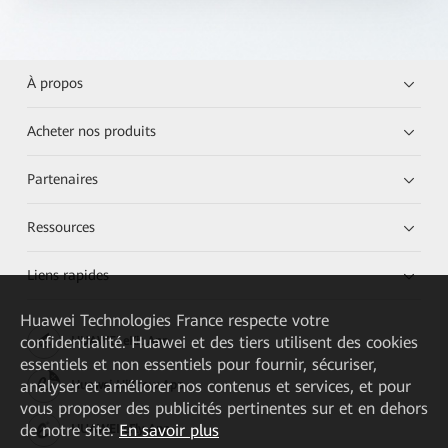
À propos
Acheter nos produits
Partenaires
Ressources
Liens rapides
Huawei Technologies France
respecte votre
confidentialité. Huawei et des tiers utilisent des cookies
HUAWEI eKit App
essentiels et non essentiels pour fournir, sécuriser,
analyser et améliorer nos contenus et services, et pour
Huawei HiKnow App
vous proposer des publicités pertinentes sur et en dehors
de notre site.
En savoir plus
HUAWEI eFly App