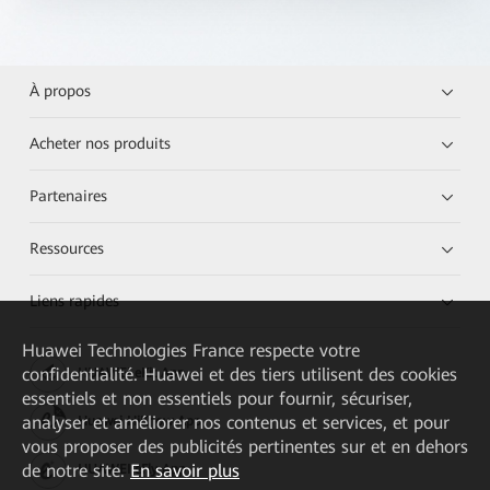
À propos
Acheter nos produits
Partenaires
Ressources
Liens rapides
Huawei Technologies France
respecte votre
confidentialité. Huawei et des tiers utilisent des cookies
HUAWEI eKit App
essentiels et non essentiels pour fournir, sécuriser,
analyser et améliorer nos contenus et services, et pour
Huawei HiKnow App
vous proposer des publicités pertinentes sur et en dehors
de notre site.
En savoir plus
HUAWEI eFly App