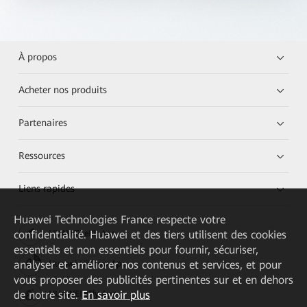
À propos
Acheter nos produits
Partenaires
Ressources
Liens rapides
Huawei Technologies France
respecte votre
confidentialité. Huawei et des tiers utilisent des cookies
HUAWEI eKit App
essentiels et non essentiels pour fournir, sécuriser,
analyser et améliorer nos contenus et services, et pour
Huawei HiKnow App
vous proposer des publicités pertinentes sur et en dehors
de notre site.
En savoir plus
HUAWEI eFly App