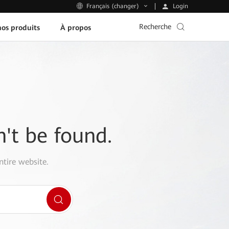
Login
Français (changer)
Recherche
os produits
À propos
n't be found.
ntire website.