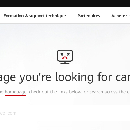
Formation & support technique
Partenaires
Acheter n
age you're looking for ca
the
homepage
, check out the links below, or search across the e