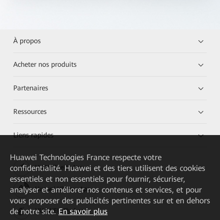
À propos
Acheter nos produits
Partenaires
Ressources
Liens rapides
Huawei Technologies France
respecte votre
confidentialité. Huawei et des tiers utilisent des cookies
HUAWEI eKit App
essentiels et non essentiels pour fournir, sécuriser,
analyser et améliorer nos contenus et services, et pour
Huawei HiKnow App
vous proposer des publicités pertinentes sur et en dehors
de notre site.
En savoir plus
HUAWEI eFly App