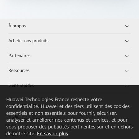
À propos
Acheter nos produits
Partenaires
Ressources
Liens rapides
Huawei Technologies France
respecte votre
confidentialité. Huawei et des tiers utilisent des cookies
HUAWEI eKit App
essentiels et non essentiels pour fournir, sécuriser,
analyser et améliorer nos contenus et services, et pour
Huawei HiKnow App
vous proposer des publicités pertinentes sur et en dehors
de notre site.
En savoir plus
HUAWEI eFly App