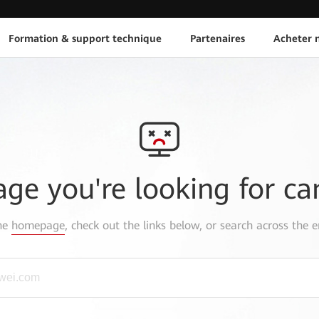
Formation & support technique
Partenaires
Acheter n
age you're looking for ca
the
homepage
, check out the links below, or search across the e