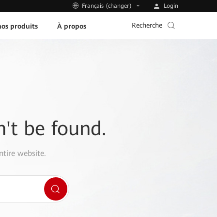
Login
Français (changer)
Recherche
os produits
À propos
n't be found.
ntire website.