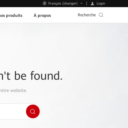
Login
Français (changer)
Recherche
os produits
À propos
n't be found.
ntire website.