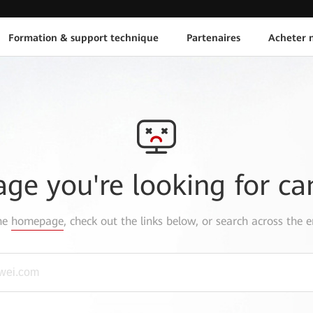
Formation & support technique
Partenaires
Acheter n
age you're looking for ca
the
homepage
, check out the links below, or search across the e