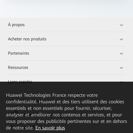
À propos
Acheter nos produits
Partenaires
Ressources
Liens rapides
Huawei Technologies France
respecte votre
confidentialité. Huawei et des tiers utilisent des cookies
HUAWEI eKit App
essentiels et non essentiels pour fournir, sécuriser,
analyser et améliorer nos contenus et services, et pour
Huawei HiKnow App
vous proposer des publicités pertinentes sur et en dehors
de notre site.
En savoir plus
HUAWEI eFly App