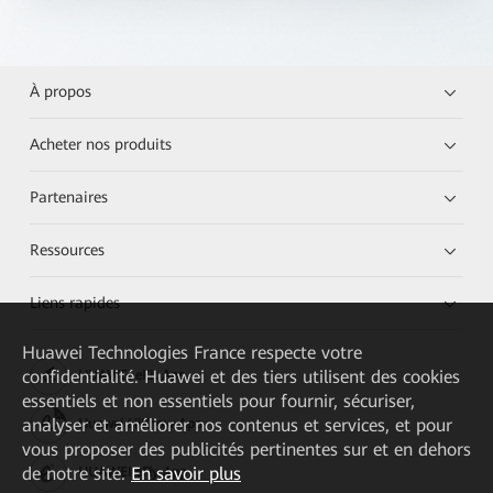
À propos
Acheter nos produits
Partenaires
Ressources
Liens rapides
Huawei Technologies France
respecte votre
confidentialité. Huawei et des tiers utilisent des cookies
HUAWEI eKit App
essentiels et non essentiels pour fournir, sécuriser,
analyser et améliorer nos contenus et services, et pour
Huawei HiKnow App
vous proposer des publicités pertinentes sur et en dehors
de notre site.
En savoir plus
HUAWEI eFly App