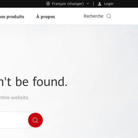
Login
Français (changer)
Recherche
os produits
À propos
n't be found.
ntire website.