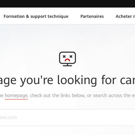
Formation & support technique
Partenaires
Acheter n
age you're looking for ca
the
homepage
, check out the links below, or search across the e