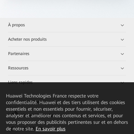
À propos
Acheter nos produits
Partenaires
Ressources
Liens rapides
Huawei Technologies France
respecte votre
confidentialité. Huawei et des tiers utilisent des cookies
HUAWEI eKit App
essentiels et non essentiels pour fournir, sécuriser,
analyser et améliorer nos contenus et services, et pour
Huawei HiKnow App
vous proposer des publicités pertinentes sur et en dehors
de notre site.
En savoir plus
HUAWEI eFly App