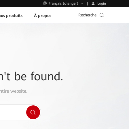
Login
Français (changer)
Recherche
os produits
À propos
n't be found.
ntire website.