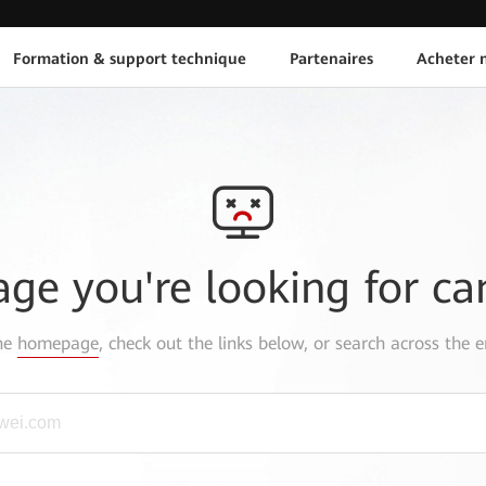
Formation & support technique
Partenaires
Acheter n
age you're looking for ca
the
homepage
, check out the links below, or search across the e